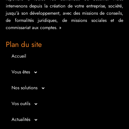
intervenons depuis la création de votre entreprise, société,
jusqu’à son développement, avec des missions de conseils,
de formalités juridiques, de missions sociales et de
commissariat aux comptes. »
Plan du site
Accueil
Vous êtes
Micro entrepreneur
Nos solutions
Créateur d’entreprise
Entrepreunariat
Vos outils
Repreneur d’entreprise
Gestion
Bilan imagé
Actualités