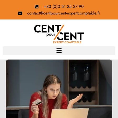
+33 (0)3 51 25 27 90
contact@centpourcent-expertcomptable.fr