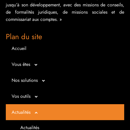
jusqu’à son développement, avec des missions de conseils,
de formalités juridiques, de missions sociales et de
commissariat aux comptes. »
Plan du site
Accueil
Vous êtes
Micro entrepreneur
Nos solutions
Créateur d’entreprise
Entrepreunariat
Vos outils
Repreneur d’entreprise
Gestion
Bilan imagé
Actualités
Dirigeant d’entreprise
Juridique
Tableau de bord
Actualités