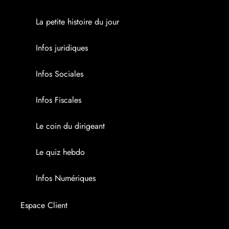
Dirigeant d’association
Expertise comptable
Simul’Auto
La petite histoire du jour
Cédant
Fiscalité d’entreprise
Choix de financement
Infos juridiques
Fiscalité personnelle
Cotisations TNS
Infos Sociales
Comptabilité
Indicateurs de gestion
Infos Fiscales
Paie et social
Analyse du coût de revient
Le coin du dirigeant
Evaluation
Le quiz hebdo
Simul’Immobilier
Infos Numériques
Prévisionnel
Espace Client