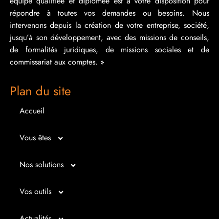
équipe qualifiée et diplômée est à votre disposition pour
répondre à toutes vos demandes ou besoins. Nous
intervenons depuis la création de votre entreprise, société,
jusqu’à son développement, avec des missions de conseils,
de formalités juridiques, de missions sociales et de
commissariat aux comptes. »
Plan du site
Accueil
Vous êtes
Micro entrepreneur
Nos solutions
Créateur d’entreprise
Entrepreunariat
Vos outils
Repreneur d’entreprise
Gestion
Bilan imagé
Actualités