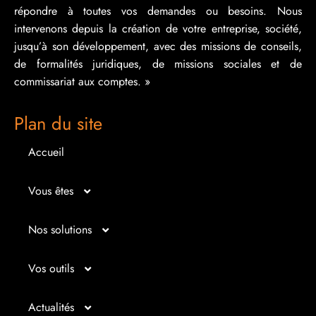
répondre à toutes vos demandes ou besoins. Nous
intervenons depuis la création de votre entreprise, société,
jusqu’à son développement, avec des missions de conseils,
de formalités juridiques, de missions sociales et de
commissariat aux comptes. »
Plan du site
Accueil
Vous êtes
Micro entrepreneur
Nos solutions
Créateur d’entreprise
Entrepreunariat
Vos outils
Repreneur d’entreprise
Gestion
Bilan imagé
Actualités