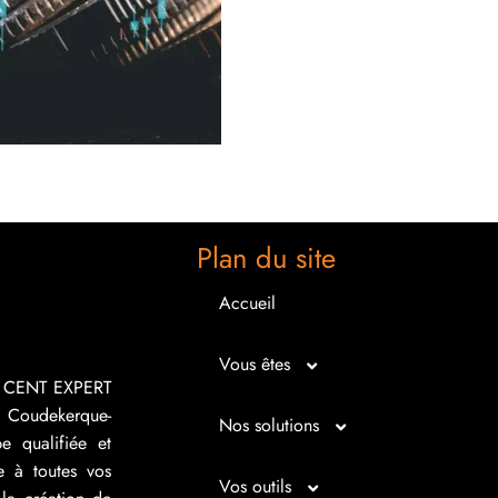
Plan du site
Accueil
Vous êtes
R CENT EXPERT
 Coudekerque-
Micro entrepreneur
Nos solutions
e qualifiée et
e à toutes vos
Créateur d’entreprise
Entrepreunariat
Vos outils