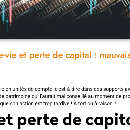
-vie et perte de capital : mauvai
ie en unités de compte, c’est-à-dire dans des supports av
re de patrimoine qui l’aurait mal conseillé au moment de p
ue son action est trop tardive ! À tort ou à raison ?
t perte de capita