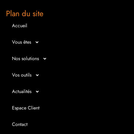
Plan du site
Accueil
Vous êtes
Micro entrepreneur
Nos solutions
Créateur d’entreprise
Entrepreunariat
Vos outils
Repreneur d’entreprise
Gestion
Bilan imagé
Actualités
Dirigeant d’entreprise
Juridique
Tableau de bord
Actualités
Espace Client
Dirigeant d’association
Expertise comptable
Simul’Auto
La petite histoire du jour
Contact