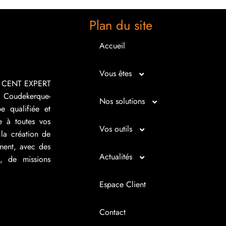
Plan du site
Accueil
Vous êtes
R CENT EXPERT
 Coudekerque-
Micro entrepreneur
Nos solutions
e qualifiée et
e à toutes vos
Créateur d’entreprise
Entrepreunariat
Vos outils
la création de
ement, avec des
Repreneur d’entreprise
Gestion
Bilan imagé
Actualités
s, de missions
Dirigeant d’entreprise
Juridique
Tableau de bord
Actualités
Espace Client
Dirigeant d’association
Expertise comptable
Simul’Auto
La petite histoire du jour
Contact