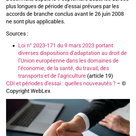
plus longues de période d’essai prévues par les
accords de branche conclus avant le 26 juin 2008
ne sont plus applicables.
Sources :
Loi n° 2023-171 du 9 mars 2023 portant
diverses dispositions d’adaptation au droit de
l’Union européenne dans les domaines de
l’économie, de la santé, du travail, des
transports et de l’agriculture
(article 19)
CDI et périodes d’essai : quelles nouveautés ?
– ©
Copyright WebLex