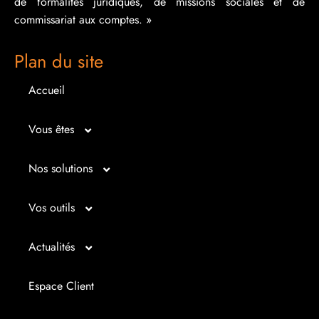
de formalités juridiques, de missions sociales et de
commissariat aux comptes. »
Plan du site
Accueil
Vous êtes
Micro entrepreneur
Nos solutions
Créateur d’entreprise
Entrepreunariat
Vos outils
Repreneur d’entreprise
Gestion
Bilan imagé
Actualités
Dirigeant d’entreprise
Juridique
Tableau de bord
Actualités
Espace Client
Dirigeant d’association
Expertise comptable
Simul’Auto