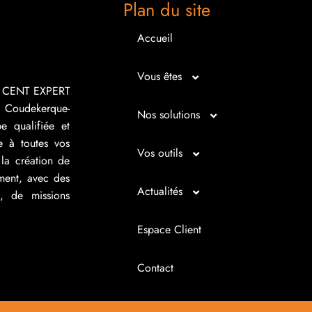
Plan du site
Accueil
Vous êtes
R CENT EXPERT
 Coudekerque-
Micro entrepreneur
Nos solutions
e qualifiée et
e à toutes vos
Créateur d’entreprise
Entrepreunariat
Vos outils
la création de
ement, avec des
Repreneur d’entreprise
Gestion
Bilan imagé
Actualités
s, de missions
Dirigeant d’entreprise
Juridique
Tableau de bord
Actualités
Espace Client
Dirigeant d’association
Expertise comptable
Simul’Auto
La petite histoire du jour
Contact
Cédant
Fiscalité d’entreprise
Choix de financement
Infos juridiques