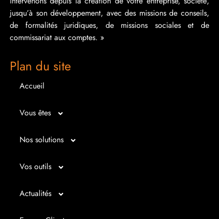
intervenons depuis la création de votre entreprise, société,
jusqu’à son développement, avec des missions de conseils,
de formalités juridiques, de missions sociales et de
commissariat aux comptes. »
Plan du site
Accueil
Vous êtes
Micro entrepreneur
Nos solutions
Créateur d’entreprise
Entrepreunariat
Vos outils
Repreneur d’entreprise
Gestion
Bilan imagé
Actualités
Dirigeant d’entreprise
Juridique
Tableau de bord