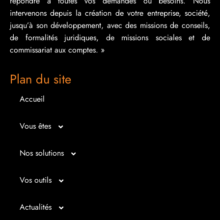
répondre à toutes vos demandes ou besoins. Nous
intervenons depuis la création de votre entreprise, société,
jusqu’à son développement, avec des missions de conseils,
de formalités juridiques, de missions sociales et de
commissariat aux comptes. »
Plan du site
Accueil
Vous êtes
Micro entrepreneur
Nos solutions
Créateur d’entreprise
Entrepreunariat
Vos outils
Repreneur d’entreprise
Gestion
Bilan imagé
Actualités