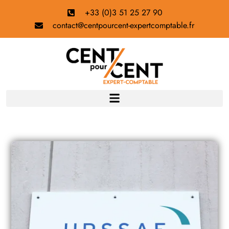
+33 (0)3 51 25 27 90
contact@centpourcent-expertcomptable.fr