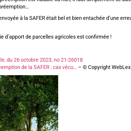
e préemption…
ion envoyée à la SAFER était bel et bien entachée d’une er
ie d’apport de parcelles agricoles est confirmée !
ile, du 26 octobre 2023, no 21-26018
préemption de la SAFER : cas vécu…
– © Copyright WebLex