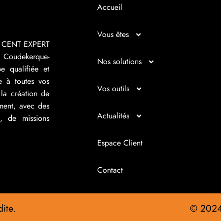
Accueil
Vous êtes
R CENT EXPERT
 Coudekerque-
Micro entrepreneur
Nos solutions
e qualifiée et
e à toutes vos
Créateur d’entreprise
Entrepreunariat
Vos outils
la création de
ement, avec des
Repreneur d’entreprise
Gestion
Bilan imagé
Actualités
s, de missions
Dirigeant d’entreprise
Juridique
Tableau de bord
Actualités
Espace Client
Dirigeant d’association
Expertise comptable
Simul’Auto
La petite histoire du jour
Contact
Cédant
Fiscalité d’entreprise
Choix de financement
Infos juridiques
ite.
© 202
Fiscalité personnelle
Cotisations TNS
Infos Sociales