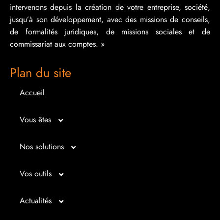
intervenons depuis la création de votre entreprise, société,
jusqu’à son développement, avec des missions de conseils,
de formalités juridiques, de missions sociales et de
commissariat aux comptes. »
Plan du site
Accueil
Vous êtes
Micro entrepreneur
Nos solutions
Créateur d’entreprise
Entrepreunariat
Vos outils
Repreneur d’entreprise
Gestion
Bilan imagé
Actualités