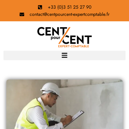
+33 (0)3 51 25 27 90
contact@centpourcent-expertcomptable.fr