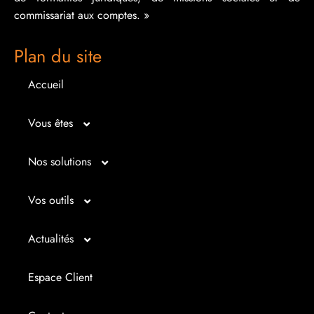
commissariat aux comptes. »
Plan du site
Accueil
Vous êtes
Micro entrepreneur
Nos solutions
Créateur d’entreprise
Entrepreunariat
Vos outils
Repreneur d’entreprise
Gestion
Bilan imagé
Actualités
Dirigeant d’entreprise
Juridique
Tableau de bord
Actualités
Espace Client
Dirigeant d’association
Expertise comptable
Simul’Auto
La petite histoire du jour