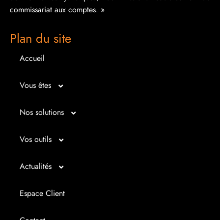
commissariat aux comptes. »
Plan du site
Accueil
Vous êtes
Micro entrepreneur
Nos solutions
Créateur d’entreprise
Entrepreunariat
Vos outils
Repreneur d’entreprise
Gestion
Bilan imagé
Actualités
Dirigeant d’entreprise
Juridique
Tableau de bord
Actualités
Espace Client
Dirigeant d’association
Expertise comptable
Simul’Auto
La petite histoire du jour