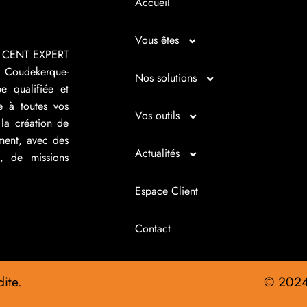
Accueil
Vous êtes
R CENT EXPERT
 Coudekerque-
Micro entrepreneur
Nos solutions
e qualifiée et
e à toutes vos
Créateur d’entreprise
Entrepreunariat
Vos outils
la création de
ement, avec des
Repreneur d’entreprise
Gestion
Bilan imagé
Actualités
s, de missions
Dirigeant d’entreprise
Juridique
Tableau de bord
Actualités
Espace Client
Dirigeant d’association
Expertise comptable
Simul’Auto
La petite histoire du jour
Contact
Cédant
Fiscalité d’entreprise
Choix de financement
Infos juridiques
ite.
© 202
Fiscalité personnelle
Cotisations TNS
Infos Sociales