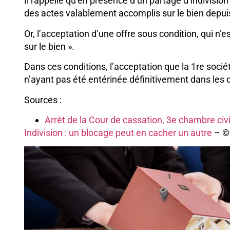
Il rappelle qu’en présence d’un partage d’indivision 
des actes valablement accomplis sur le bien depuis
Or, l’acceptation d’une offre sous condition, qui n’e
sur le bien ».
Dans ces conditions, l’acceptation que la 1re sociét
n’ayant pas été entérinée définitivement dans les dé
Sources :
Arrêt de la Cour de cassation, 3e chambre civi
Indivision : un blocage peut en cacher un autre
– ©