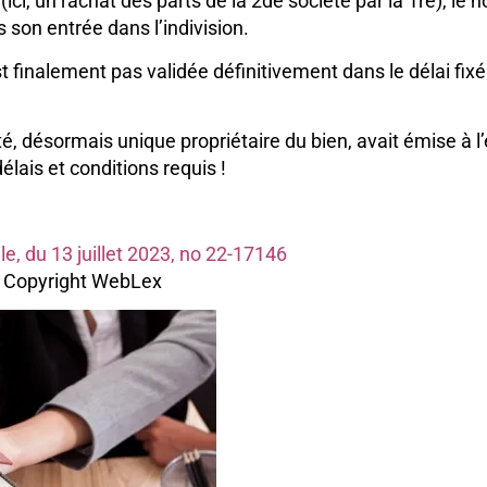
(ici, un rachat des parts de la 2de société par la 1re), le
 son entrée dans l’indivision.
st finalement pas validée définitivement dans le délai fixé 
é, désormais unique propriétaire du bien, avait émise à l’
lais et conditions requis !
le, du 13 juillet 2023, no 22-17146
 Copyright WebLex