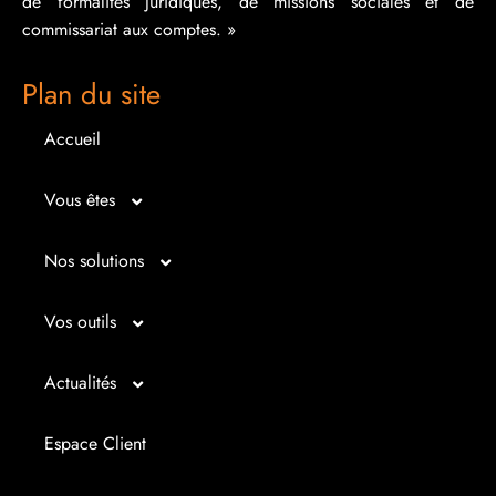
de formalités juridiques, de missions sociales et de
commissariat aux comptes. »
Plan du site
Accueil
Vous êtes
Micro entrepreneur
Nos solutions
Créateur d’entreprise
Entrepreunariat
Vos outils
Repreneur d’entreprise
Gestion
Bilan imagé
Actualités
Dirigeant d’entreprise
Juridique
Tableau de bord
Actualités
Espace Client
Dirigeant d’association
Expertise comptable
Simul’Auto