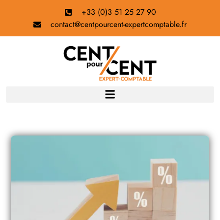
+33 (0)3 51 25 27 90
contact@centpourcent-expertcomptable.fr