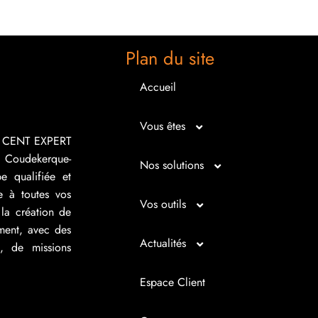
Plan du site
Accueil
Vous êtes
R CENT EXPERT
 Coudekerque-
Micro entrepreneur
Nos solutions
e qualifiée et
e à toutes vos
Créateur d’entreprise
Entrepreunariat
Vos outils
la création de
ement, avec des
Repreneur d’entreprise
Gestion
Bilan imagé
Actualités
s, de missions
Dirigeant d’entreprise
Juridique
Tableau de bord
Actualités
Espace Client
Dirigeant d’association
Expertise comptable
Simul’Auto
La petite histoire du jour