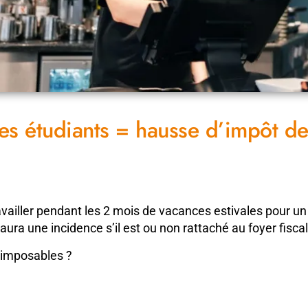
des étudiants = hausse d’impôt de
availler pendant les 2 mois de vacances estivales pour un
 aura une incidence s’il est ou non rattaché au foyer fisca
s imposables ?