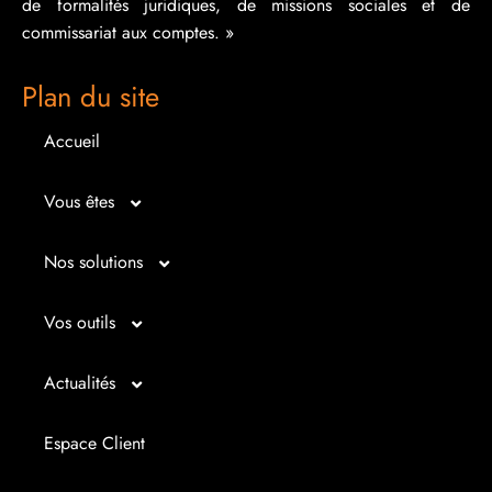
de formalités juridiques, de missions sociales et de
commissariat aux comptes. »
Plan du site
Accueil
Vous êtes
Micro entrepreneur
Nos solutions
Créateur d’entreprise
Entrepreunariat
Vos outils
Repreneur d’entreprise
Gestion
Bilan imagé
Actualités
Dirigeant d’entreprise
Juridique
Tableau de bord
Actualités
Espace Client
Dirigeant d’association
Expertise comptable