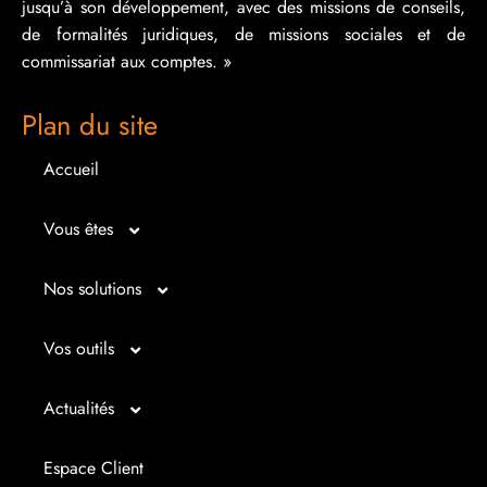
jusqu’à son développement, avec des missions de conseils,
de formalités juridiques, de missions sociales et de
commissariat aux comptes. »
Plan du site
Accueil
Vous êtes
Micro entrepreneur
Nos solutions
Créateur d’entreprise
Entrepreunariat
Vos outils
Repreneur d’entreprise
Gestion
Bilan imagé
Actualités
Dirigeant d’entreprise
Juridique
Tableau de bord
Actualités
Espace Client