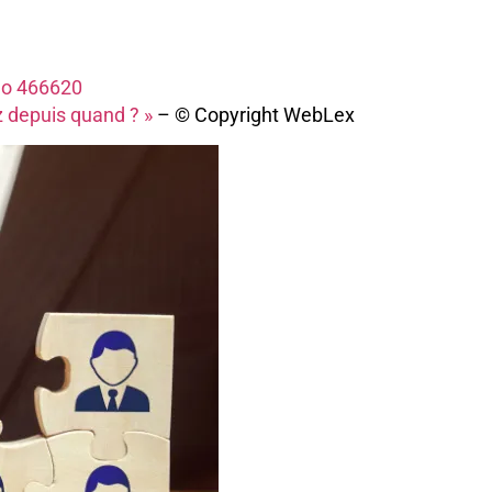
 no 466620
z depuis quand ? »
– © Copyright WebLex