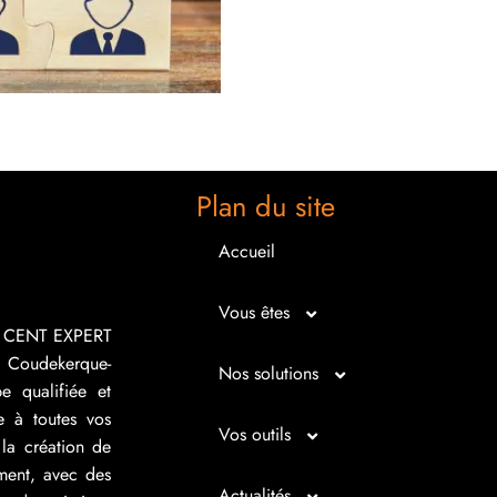
Plan du site
Accueil
Vous êtes
R CENT EXPERT
 Coudekerque-
Micro entrepreneur
Nos solutions
e qualifiée et
e à toutes vos
Créateur d’entreprise
Entrepreunariat
Vos outils
la création de
ement, avec des
Repreneur d’entreprise
Gestion
Bilan imagé
Actualités