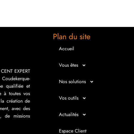
Plan du site
Accueil
Vous êtes
R CENT EXPERT
 Coudekerque-
Micro entrepreneur
Nos solutions
e qualifiée et
e à toutes vos
Créateur d’entreprise
Entrepreunariat
Vos outils
la création de
ement, avec des
Repreneur d’entreprise
Gestion
Bilan imagé
Actualités
s, de missions
Dirigeant d’entreprise
Juridique
Tableau de bord
Actualités
Espace Client