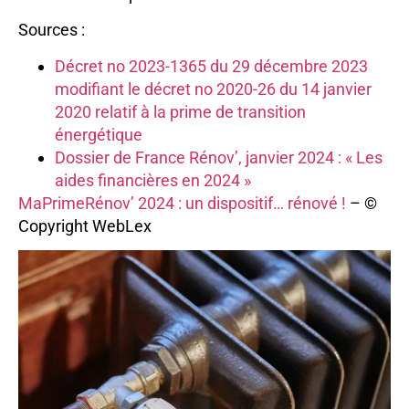
Sources :
Décret no 2023-1365 du 29 décembre 2023
modifiant le décret no 2020-26 du 14 janvier
2020 relatif à la prime de transition
énergétique
Dossier de France Rénov’, janvier 2024 : « Les
aides financières en 2024 »
MaPrimeRénov’ 2024 : un dispositif… rénové !
– ©
Copyright WebLex