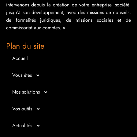
intervenons depuis la création de votre entreprise, société,
jusqu’à son développement, avec des missions de conseils,
de formalités juridiques, de missions sociales et de
commissariat aux comptes. »
Plan du site
Accueil
Vous êtes
Micro entrepreneur
Nos solutions
Créateur d’entreprise
Entrepreunariat
Vos outils
Repreneur d’entreprise
Gestion
Bilan imagé
Actualités