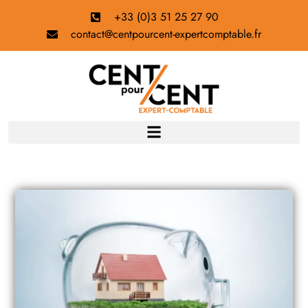
+33 (0)3 51 25 27 90
contact@centpourcent-expertcomptable.fr