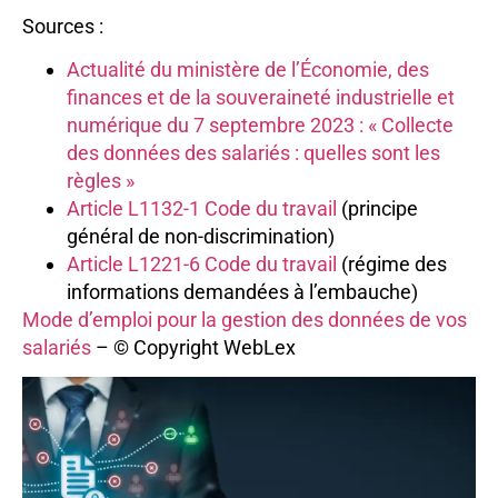
Sources :
Actualité du ministère de l’Économie, des
finances et de la souveraineté industrielle et
numérique du 7 septembre 2023 : « Collecte
des données des salariés : quelles sont les
règles »
Article L1132-1 Code du travail
(principe
général de non-discrimination)
Article L1221-6 Code du travail
(régime des
informations demandées à l’embauche)
Mode d’emploi pour la gestion des données de vos
salariés
– © Copyright WebLex