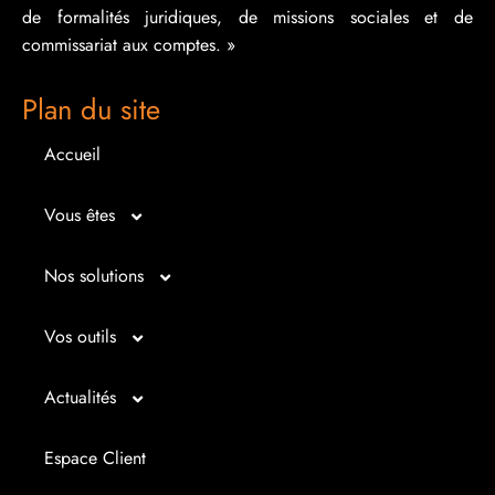
de formalités juridiques, de missions sociales et de
commissariat aux comptes. »
Plan du site
Accueil
Vous êtes
Micro entrepreneur
Nos solutions
Créateur d’entreprise
Entrepreunariat
Vos outils
Repreneur d’entreprise
Gestion
Bilan imagé
Actualités
Dirigeant d’entreprise
Juridique
Tableau de bord
Actualités
Espace Client