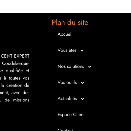
Plan du site
Accueil
Vous êtes
R CENT EXPERT
 Coudekerque-
Micro entrepreneur
Nos solutions
e qualifiée et
e à toutes vos
Créateur d’entreprise
Entrepreunariat
Vos outils
la création de
ement, avec des
Repreneur d’entreprise
Gestion
Bilan imagé
Actualités
s, de missions
Dirigeant d’entreprise
Juridique
Tableau de bord
Actualités
Espace Client
Dirigeant d’association
Expertise comptable
Simul’Auto
La petite histoire du jour
Contact