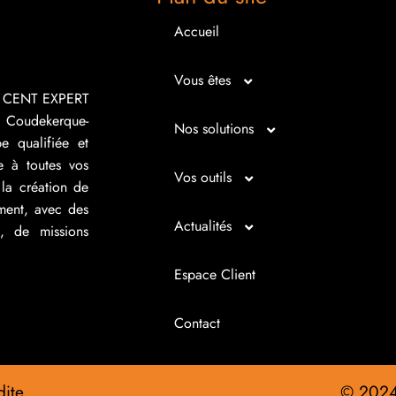
Accueil
Vous êtes
R CENT EXPERT
 Coudekerque-
Micro entrepreneur
Nos solutions
e qualifiée et
e à toutes vos
Créateur d’entreprise
Entrepreunariat
Vos outils
la création de
ement, avec des
Repreneur d’entreprise
Gestion
Bilan imagé
Actualités
s, de missions
Dirigeant d’entreprise
Juridique
Tableau de bord
Actualités
Espace Client
Dirigeant d’association
Expertise comptable
Simul’Auto
La petite histoire du jour
Contact
Cédant
Fiscalité d’entreprise
Choix de financement
Infos juridiques
ite.
© 202