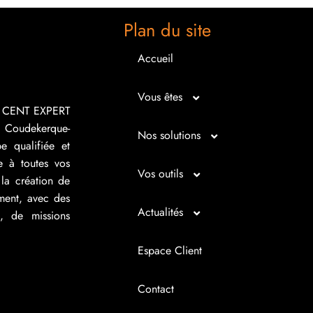
Plan du site
Accueil
Vous êtes
R CENT EXPERT
 Coudekerque-
Micro entrepreneur
Nos solutions
e qualifiée et
e à toutes vos
Créateur d’entreprise
Entrepreunariat
Vos outils
la création de
ement, avec des
Repreneur d’entreprise
Gestion
Bilan imagé
Actualités
s, de missions
Dirigeant d’entreprise
Juridique
Tableau de bord
Actualités
Espace Client
Dirigeant d’association
Expertise comptable
Simul’Auto
La petite histoire du jour
Contact
Cédant