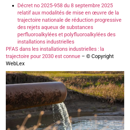
Décret no 2025-958 du 8 septembre 2025
relatif aux modalités de mise en œuvre de la
trajectoire nationale de réduction progressive
des rejets aqueux de substances
perfluoroalkylées et polyfluoroalkylées des
installations industrielles
PFAS dans les installations industrielles : la
trajectoire pour 2030 est connue
– © Copyright
WebLex