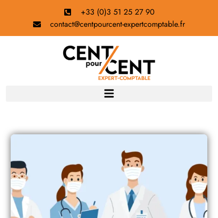
+33 (0)3 51 25 27 90
contact@centpourcent-expertcomptable.fr