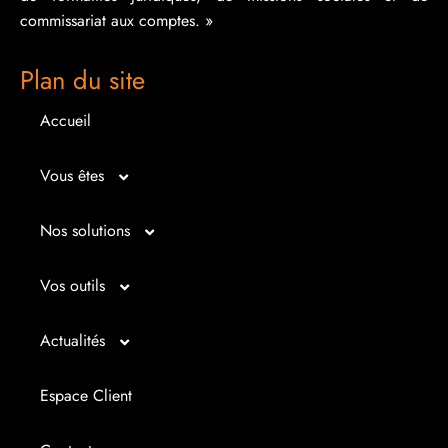
commissariat aux comptes. »
Plan du site
Accueil
Vous êtes
Micro entrepreneur
Nos solutions
Créateur d’entreprise
Entrepreunariat
Vos outils
Repreneur d’entreprise
Gestion
Bilan imagé
Actualités
Dirigeant d’entreprise
Juridique
Tableau de bord
Actualités
Espace Client
Dirigeant d’association
Expertise comptable
Simul’Auto
La petite histoire du jour