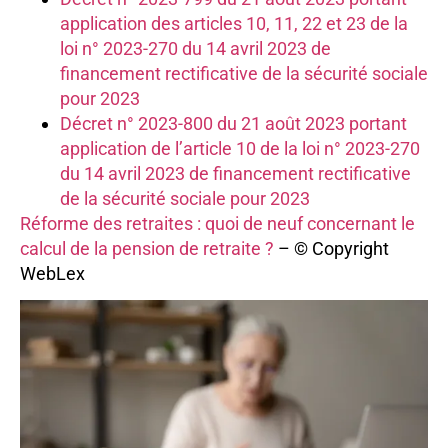
application des articles 10, 11, 22 et 23 de la
loi n° 2023-270 du 14 avril 2023 de
financement rectificative de la sécurité sociale
pour 2023
Décret n° 2023-800 du 21 août 2023 portant
application de l’article 10 de la loi n° 2023-270
du 14 avril 2023 de financement rectificative
de la sécurité sociale pour 2023
Réforme des retraites : quoi de neuf concernant le
calcul de la pension de retraite ?
– © Copyright
WebLex