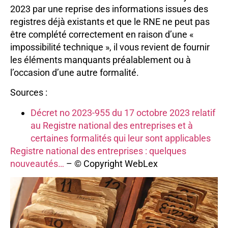
2023 par une reprise des informations issues des
registres déjà existants et que le RNE ne peut pas
être complété correctement en raison d’une «
impossibilité technique », il vous revient de fournir
les éléments manquants préalablement ou à
l’occasion d’une autre formalité.
Sources :
Décret no 2023-955 du 17 octobre 2023 relatif
au Registre national des entreprises et à
certaines formalités qui leur sont applicables
Registre national des entreprises : quelques
nouveautés…
– © Copyright WebLex