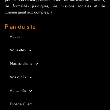
de formalités juridiques, de missions sociales et de
commissariat aux comptes. »
Plan du site
Accueil
Vous êtes
Micro entrepreneur
Nos solutions
Créateur d’entreprise
Entrepreunariat
Vos outils
Repreneur d’entreprise
Gestion
Bilan imagé
Actualités
Dirigeant d’entreprise
Juridique
Tableau de bord
Actualités
Espace Client