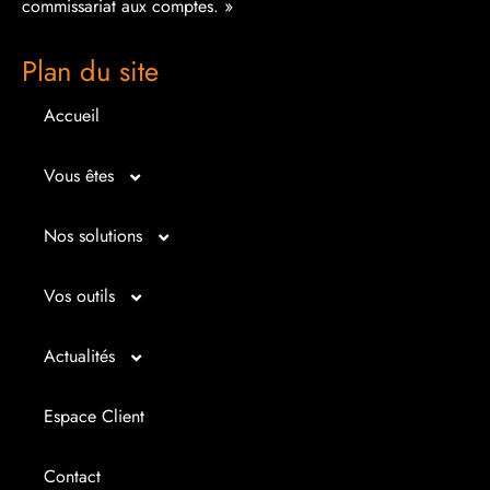
commissariat aux comptes. »
Plan du site
Accueil
Vous êtes
Micro entrepreneur
Nos solutions
Créateur d’entreprise
Entrepreunariat
Vos outils
Repreneur d’entreprise
Gestion
Bilan imagé
Actualités
Dirigeant d’entreprise
Juridique
Tableau de bord
Actualités
Espace Client
Dirigeant d’association
Expertise comptable
Simul’Auto
La petite histoire du jour
Contact