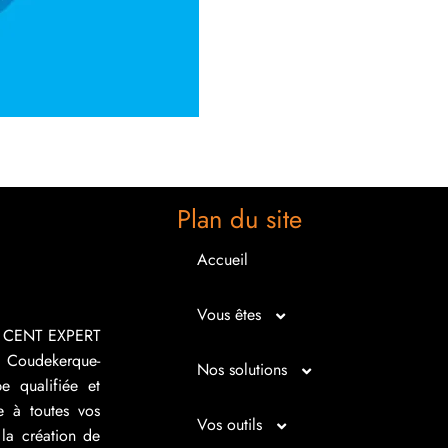
Plan du site
Accueil
Vous êtes
R CENT EXPERT
 Coudekerque-
Micro entrepreneur
Nos solutions
e qualifiée et
e à toutes vos
Créateur d’entreprise
Entrepreunariat
Vos outils
la création de