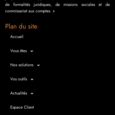
de formalités juridiques, de missions sociales et de
commissariat aux comptes. »
Plan du site
Accueil
Vous êtes
Micro entrepreneur
Nos solutions
Créateur d’entreprise
Entrepreunariat
Vos outils
Repreneur d’entreprise
Gestion
Bilan imagé
Actualités
Dirigeant d’entreprise
Juridique
Tableau de bord
Actualités
Espace Client