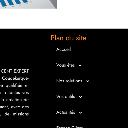
Plan du site
Accueil
Vous êtes
R CENT EXPERT
 Coudekerque-
Micro entrepreneur
Nos solutions
e qualifiée et
e à toutes vos
Créateur d’entreprise
Entrepreunariat
Vos outils
la création de
ement, avec des
Repreneur d’entreprise
Gestion
Bilan imagé
Actualités
s, de missions
Dirigeant d’entreprise
Juridique
Tableau de bord
Actualités
Espace Client