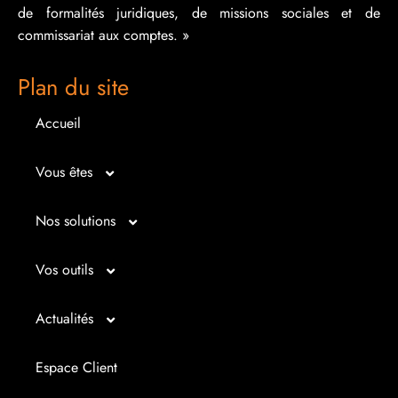
de formalités juridiques, de missions sociales et de
commissariat aux comptes. »
Plan du site
Accueil
Vous êtes
Micro entrepreneur
Nos solutions
Créateur d’entreprise
Entrepreunariat
Vos outils
Repreneur d’entreprise
Gestion
Bilan imagé
Actualités
Dirigeant d’entreprise
Juridique
Tableau de bord
Actualités
Espace Client