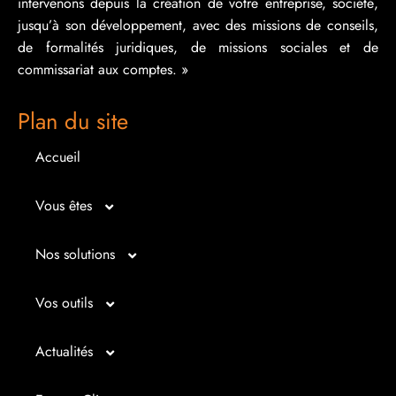
intervenons depuis la création de votre entreprise, société,
jusqu’à son développement, avec des missions de conseils,
de formalités juridiques, de missions sociales et de
commissariat aux comptes. »
Plan du site
Accueil
Vous êtes
Micro entrepreneur
Nos solutions
Créateur d’entreprise
Entrepreunariat
Vos outils
Repreneur d’entreprise
Gestion
Bilan imagé
Actualités
Dirigeant d’entreprise
Juridique
Tableau de bord