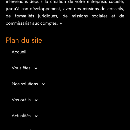
intervenons depuis la création de votre entreprise, société,
jusqu’à son développement, avec des missions de conseils,
de formalités juridiques, de missions sociales et de
commissariat aux comptes. »
Plan du site
Accueil
Vous êtes
Micro entrepreneur
Nos solutions
Créateur d’entreprise
Entrepreunariat
Vos outils
Repreneur d’entreprise
Gestion
Bilan imagé
Actualités
Dirigeant d’entreprise
Juridique
Tableau de bord