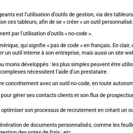
nts est l’utilisation d’outils de gestion, via des tableur
on ces tableurs, afin de se « créer » un outil personnalisé
t par l’utilisation d’outils « no-code ».
mérique, qui signifie « pas de code » en français. En cla
er un outil interne à son entreprise, mais aussi un site we
s ou moins développés : les plus simples peuvent être uti
complexes nécessitent l’aide d’un prestataire.
e faire concrètement avec un outil no-code, en toute autonom
pour gérer ses contacts clients et son flux de prospecti
ptimiser son processus de recrutement en créant un outi
génération de documents personnalisés, comme les feuilles
gestion des notes de frais ; etc.