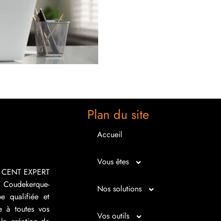
Plan du site
Accueil
Vous êtes
R CENT EXPERT
 Coudekerque-
Micro entrepreneur
Nos solutions
e qualifiée et
e à toutes vos
Créateur d’entreprise
Entrepreunariat
Vos outils