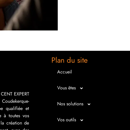
Plan du site
Accueil
Vous êtes
R CENT EXPERT
 Coudekerque-
Micro entrepreneur
Nos solutions
e qualifiée et
e à toutes vos
Créateur d’entreprise
Entrepreunariat
Vos outils
la création de