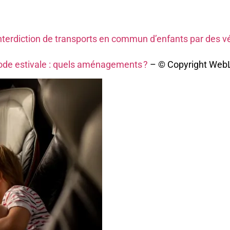
 d’interdiction de transports en commun d’enfants par des
ode estivale : quels aménagements ?
– © Copyright Web