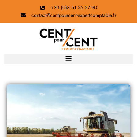
+33 (0)3 51 25 27 90
contact@centpourcent-expertcomptable.fr