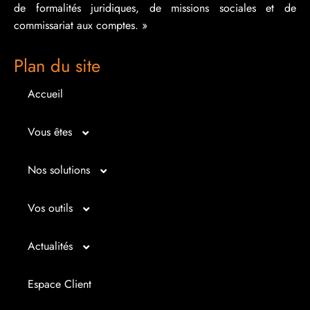
de formalités juridiques, de missions sociales et de
commissariat aux comptes. »
Plan du site
Accueil
Vous êtes
Micro entrepreneur
Nos solutions
Créateur d’entreprise
Entrepreunariat
Vos outils
Repreneur d’entreprise
Gestion
Bilan imagé
Actualités
Dirigeant d’entreprise
Juridique
Tableau de bord
Actualités
Espace Client
Dirigeant d’association