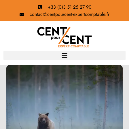
+33 (0)3 51 25 27 90
contact@centpourcent-expertcomptable.fr